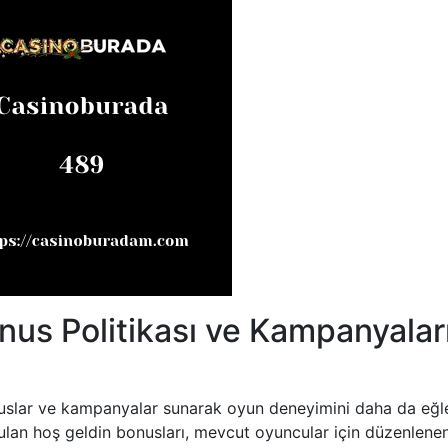
us Politikası ve Kampanyalar
uslar ve kampanyalar sunarak oyun deneyimini daha da eğl
nulan hoş geldin bonusları, mevcut oyuncular için düzenlene