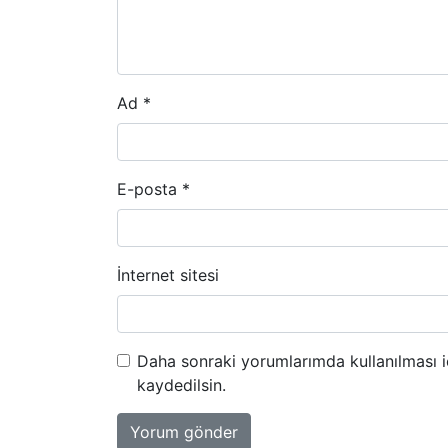
Ad
*
E-posta
*
İnternet sitesi
Daha sonraki yorumlarımda kullanılması i
kaydedilsin.