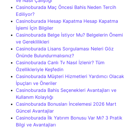
ve Nasıl Çalıştığı
Casinoburada Maç Öncesi Bahis Neden Tercih
Ediliyor?
Casinoburada Hesap Kapatma Hesap Kapatma
İşlemi İçin Bilgiler
Casinoburada Belge İstiyor Mu? Belgelerin Önemi
ve Gereklilikleri
Casinoburada Lisans Sorgulaması Neleri Göz
Önünde Bulundurmalısınız?
Casinoburada Canlı Tv Nasıl İzlenir? Tüm
Özellikleriyle Keşfedin
Casinoburada Müşteri Hizmetleri Yardımcı Olacak
İpuçları ve Öneriler
Casinoburada Bahis Seçenekleri Avantajları ve
Kullanım Kolaylığı
Casinoburada Bonusları İncelemesi 2026 Mart
Güncel Avantajlar
Casinoburada İlk Yatırım Bonusu Var Mı? 3 Pratik
Bilgi ve Avantajları