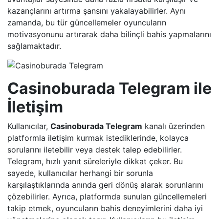
kazançlarını artırma şansını yakalayabilirler. Aynı
zamanda, bu tür güncellemeler oyuncuların
motivasyonunu artırarak daha bilinçli bahis yapmalarını
sağlamaktadır.
Casinoburada Telegram ile
İletişim
Kullanıcılar,
Casinoburada Telegram
kanalı üzerinden
platformla iletişim kurmak istediklerinde, kolayca
sorularını iletebilir veya destek talep edebilirler.
Telegram, hızlı yanıt süreleriyle dikkat çeker. Bu
sayede, kullanıcılar herhangi bir sorunla
karşılaştıklarında anında geri dönüş alarak sorunlarını
çözebilirler. Ayrıca, platformda sunulan güncellemeleri
takip etmek, oyuncuların bahis deneyimlerini daha iyi