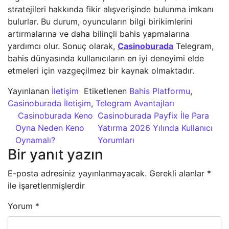
stratejileri hakkında fikir alışverişinde bulunma imkanı
bulurlar. Bu durum, oyuncuların bilgi birikimlerini
artırmalarına ve daha bilinçli bahis yapmalarına
yardımcı olur. Sonuç olarak,
Casinoburada
Telegram,
bahis dünyasında kullanıcıların en iyi deneyimi elde
etmeleri için vazgeçilmez bir kaynak olmaktadır.
Yayınlanan
İletişim
Etiketlenen
Bahis Platformu
,
Casinoburada İletişim
,
Telegram Avantajları
Yazı dolaşımı
Casinoburada Keno
Casinoburada Payfix İle Para
Oyna Neden Keno
Yatırma 2026 Yılında Kullanıcı
Oynamalı?
Yorumları
Bir yanıt yazın
E-posta adresiniz yayınlanmayacak.
Gerekli alanlar
*
ile işaretlenmişlerdir
Yorum
*