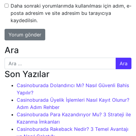
Daha sonraki yorumlarımda kullanılması için adım, e-
posta adresim ve site adresim bu tarayıcıya
kaydedilsin.
Ara
Arama:
Son Yazılar
Casinoburada Dolandırıcı Mı? Nasıl Güvenli Bahis
Yapılır?
Casinoburada Üyelik İşlemleri Nasıl Kayıt Olunur?
Adım Adım Rehber
Casinoburada Para Kazandırıyor Mu? 3 Strateji ile
Kazanma İmkanları
Casinoburada Rakeback Nedir? 3 Temel Avantajı