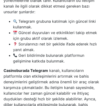
yönetmelerine olanak tanır. Kullanıcıların bu iletişim
kanalı ile ilgili olarak dikkat etmesi gereken bazı
unsurlar şunlardır:
Telegram grubuna katılmak için güncel linki
kullanmak.
Güncel duyuruları ve etkinlikleri takip etmek
için grubu aktif olarak izlemek.
Sorularınızı net bir şekilde ifade ederek hızlı
yanıt almak.
Geri bildirimde bulunarak platformun
gelişimine katkıda bulunmak.
Casinoburada Telegram
kanalı, kullanıcıların
platformla olan etkileşimlerini artırmak ve bahis
deneyimlerini geliştirmek adına önemli bir araç olarak
karşımıza çıkmaktadır. Bu iletişim kanalı sayesinde,
kullanıcılar her zaman güncel kalabilir ve ihtiyaç
duydukları desteği hızlı bir şekilde alabilirler. Ayrıca,
diğer kullanıcılarla etkileşimde bulunarak, bahis