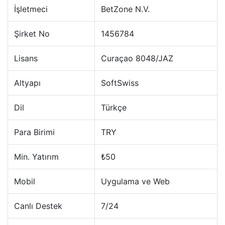
İşletmeci
BetZone N.V.
Şirket No
1456784
Lisans
Curaçao 8048/JAZ
Altyapı
SoftSwiss
Dil
Türkçe
Para Birimi
TRY
Min. Yatırım
₺50
Mobil
Uygulama ve Web
Canlı Destek
7/24