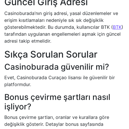
Güncel Giriş Adresi
Casinoburada’nın giriş adresi, yasal düzenlemeler ve
erişim kısıtlamaları nedeniyle sık sık değişiklik
gösterebilmektedir. Bu durumda, kullanıcılar BTK (
BTK
)
tarafından uygulanan engellemeleri aşmak için güncel
adresi takip etmelidir.
Sıkça Sorulan Sorular
Casinoburada güvenilir mi?
Evet, Casinoburada Curaçao lisansı ile güvenilir bir
platformdur.
Bonus çevirme şartları nasıl
işliyor?
Bonus çevirme şartları, oranlar ve kurallara göre
değişiklik gösterir. Detaylar bonus sayfasında