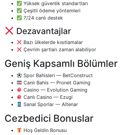
Yüksek güvenlik standartları
Çeşitli ödeme yöntemleri
7/24 canlı destek
Dezavantajlar
Bazı ülkelerde kısıtlamalar
Çevrim şartları zaman alabiliyor
Geniş Kapsamlı Bölümler
Spor Bahisleri — BetConstruct
Canlı Bahis — Pronet Gaming
Casino — Evolution Gaming
Canlı Casino — Ezugi
Sanal Sporlar — Altenar
Cezbedici Bonuslar
Hoş Geldin Bonusu