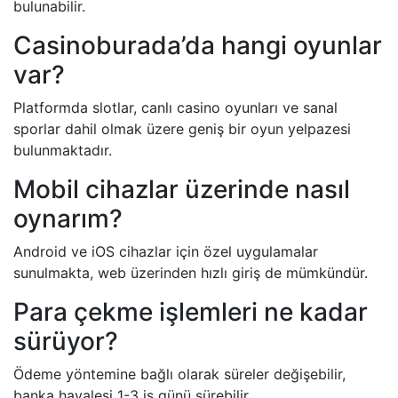
bulunabilir.
Casinoburada’da hangi oyunlar
var?
Platformda slotlar, canlı casino oyunları ve sanal
sporlar dahil olmak üzere geniş bir oyun yelpazesi
bulunmaktadır.
Mobil cihazlar üzerinde nasıl
oynarım?
Android ve iOS cihazlar için özel uygulamalar
sunulmakta, web üzerinden hızlı giriş de mümkündür.
Para çekme işlemleri ne kadar
sürüyor?
Ödeme yöntemine bağlı olarak süreler değişebilir,
banka havalesi 1-3 iş günü sürebilir.