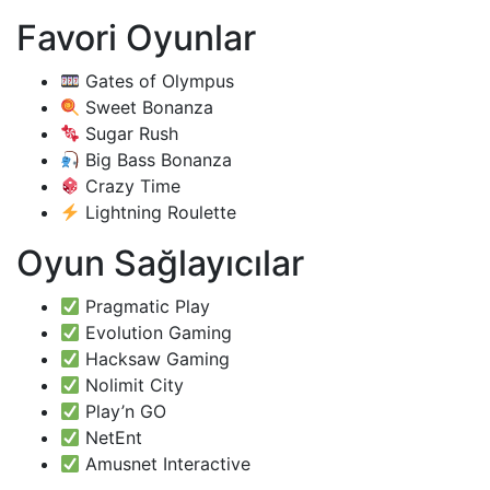
Favori Oyunlar
Gates of Olympus
Sweet Bonanza
Sugar Rush
Big Bass Bonanza
Crazy Time
Lightning Roulette
Oyun Sağlayıcılar
Pragmatic Play
Evolution Gaming
Hacksaw Gaming
Nolimit City
Play’n GO
NetEnt
Amusnet Interactive