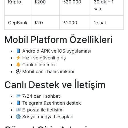
Kripto
₺200
₺20,000
30 dk – 1
saat
CepBank
₺20
₺1,000
1 saat
Mobil Platform Özellikleri
Android APK ve iOS uygulaması
Hızlı ve güvenli giriş
Canlı bildirimler
Mobil canlı bahis imkanı
Canlı Destek ve İletişim
7/24 canlı sohbet
Telegram üzerinden destek
E-posta ile iletişim
Sosyal medya hesapları