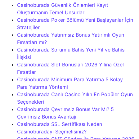
Casinoburada Güvenlik Önlemleri Kayıt
Oluşturmanın Temel Unsurları
Casinoburada Poker Bölümü Yeni Başlayanlar İçin
Stratejiler
Casinoburada Yatırımsız Bonus Yatırımlı Oyun
Fırsatları mı?
Casinoburada Sorumlu Bahis Yeni Yıl ve Bahis
İlişkisi
Casinoburada Slot Bonusları 2026 Yılına Özel
Fırsatlar
Casinoburada Minimum Para Yatırma 5 Kolay
Para Yatırma Yöntemi
Casinoburada Canlı Casino Yılın En Popüler Oyun
Seçenekleri
Casinoburada Çevrimsiz Bonus Var Mı? 5
Çevrimsiz Bonus Avantajı
Casinoburada SSL Sertifikası Neden
Casinoburadayı Seçmelisiniz?