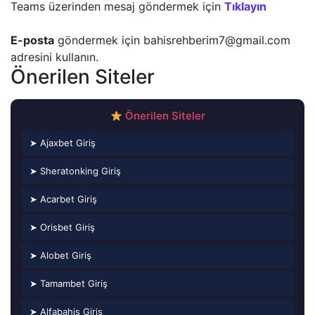
Teams üzerinden mesaj göndermek için
Tıklayın
E-posta
göndermek için
bahisrehberim7@gmail.com
adresini kullanın.
Önerilen Siteler
Önerilen Siteler
➤ Ajaxbet Giriş
➤ Sheratonking Giriş
➤ Acarbet Giriş
➤ Orisbet Giriş
➤ Alobet Giriş
➤ Tamambet Giriş
➤ Alfabahis Giriş