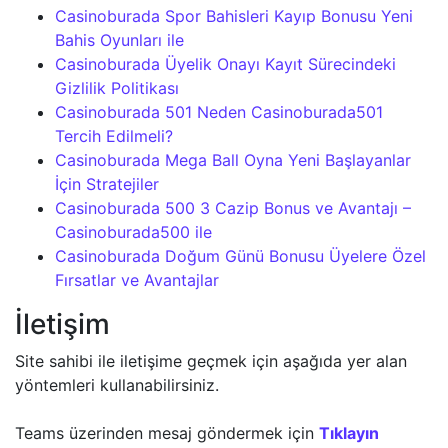
Casinoburada Spor Bahisleri Kayıp Bonusu Yeni
Bahis Oyunları ile
Casinoburada Üyelik Onayı Kayıt Sürecindeki
Gizlilik Politikası
Casinoburada 501 Neden Casinoburada501
Tercih Edilmeli?
Casinoburada Mega Ball Oyna Yeni Başlayanlar
İçin Stratejiler
Casinoburada 500 3 Cazip Bonus ve Avantajı –
Casinoburada500 ile
Casinoburada Doğum Günü Bonusu Üyelere Özel
Fırsatlar ve Avantajlar
İletişim
Site sahibi ile iletişime geçmek için aşağıda yer alan
yöntemleri kullanabilirsiniz.
Teams üzerinden mesaj göndermek için
Tıklayın