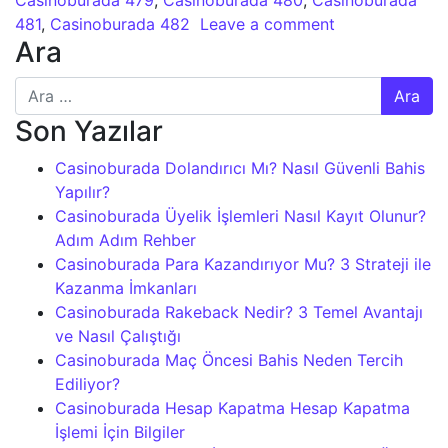
Casinoburada 479
,
Casinoburada 480
,
Casinoburada
on Casinobura
481
,
Casinoburada 482
Leave a comment
Ara
Arama:
Son Yazılar
Casinoburada Dolandırıcı Mı? Nasıl Güvenli Bahis
Yapılır?
Casinoburada Üyelik İşlemleri Nasıl Kayıt Olunur?
Adım Adım Rehber
Casinoburada Para Kazandırıyor Mu? 3 Strateji ile
Kazanma İmkanları
Casinoburada Rakeback Nedir? 3 Temel Avantajı
ve Nasıl Çalıştığı
Casinoburada Maç Öncesi Bahis Neden Tercih
Ediliyor?
Casinoburada Hesap Kapatma Hesap Kapatma
İşlemi İçin Bilgiler