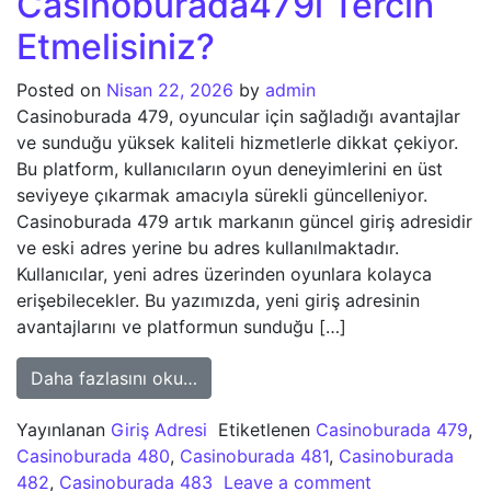
Casinoburada479i Tercih
Etmelisiniz?
Posted on
Nisan 22, 2026
by
admin
Casinoburada 479, oyuncular için sağladığı avantajlar
ve sunduğu yüksek kaliteli hizmetlerle dikkat çekiyor.
Bu platform, kullanıcıların oyun deneyimlerini en üst
seviyeye çıkarmak amacıyla sürekli güncelleniyor.
Casinoburada 479 artık markanın güncel giriş adresidir
ve eski adres yerine bu adres kullanılmaktadır.
Kullanıcılar, yeni adres üzerinden oyunlara kolayca
erişebilecekler. Bu yazımızda, yeni giriş adresinin
avantajlarını ve platformun sunduğu […]
from Casinoburada 479 Neden Casi
Daha fazlasını oku…
Yayınlanan
Giriş Adresi
Etiketlenen
Casinoburada 479
,
Casinoburada 480
,
Casinoburada 481
,
Casinoburada
on Casinobura
482
,
Casinoburada 483
Leave a comment