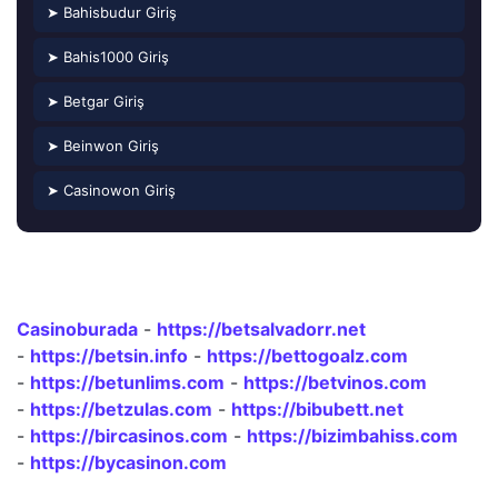
➤ Bahisbudur Giriş
➤ Bahis1000 Giriş
➤ Betgar Giriş
➤ Beinwon Giriş
➤ Casinowon Giriş
Casinoburada
-
https://betsalvadorr.net
-
https://betsin.info
-
https://bettogoalz.com
-
https://betunlims.com
-
https://betvinos.com
-
https://betzulas.com
-
https://bibubett.net
-
https://bircasinos.com
-
https://bizimbahiss.com
-
https://bycasinon.com