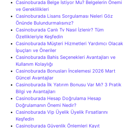
Casinoburada Belge İstiyor Mu? Belgelerin Önemi
ve Gereklilikleri
Casinoburada Lisans Sorgulaması Neleri Göz
Önünde Bulundurmalısınız?
Casinoburada Canlı Tv Nasıl İzlenir? Tüm
Özellikleriyle Keşfedin
Casinoburada Müşteri Hizmetleri Yardımcı Olacak
İpuçları ve Öneriler
Casinoburada Bahis Seçenekleri Avantajları ve
Kullanım Kolaylığı
Casinoburada Bonusları İncelemesi 2026 Mart
Güncel Avantajlar
Casinoburada İlk Yatırım Bonusu Var Mı? 3 Pratik
Bilgi ve Avantajları
Casinoburada Hesap Doğrulama Hesap
Doğrulamanın Önemi Nedir?
Casinoburada Vip Üyelik Üyelik Fırsatlarını
Keşfedin
Casinoburada Güvenlik Önlemleri Kayıt