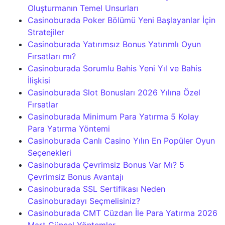
Oluşturmanın Temel Unsurları
Casinoburada Poker Bölümü Yeni Başlayanlar İçin
Stratejiler
Casinoburada Yatırımsız Bonus Yatırımlı Oyun
Fırsatları mı?
Casinoburada Sorumlu Bahis Yeni Yıl ve Bahis
İlişkisi
Casinoburada Slot Bonusları 2026 Yılına Özel
Fırsatlar
Casinoburada Minimum Para Yatırma 5 Kolay
Para Yatırma Yöntemi
Casinoburada Canlı Casino Yılın En Popüler Oyun
Seçenekleri
Casinoburada Çevrimsiz Bonus Var Mı? 5
Çevrimsiz Bonus Avantajı
Casinoburada SSL Sertifikası Neden
Casinoburadayı Seçmelisiniz?
Casinoburada CMT Cüzdan İle Para Yatırma 2026