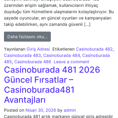
üzerinden erişim sağlamak, kullanıcıların ihtiyaç
duyduğu tüm hizmetlere ulaşmalarını kolaylaştırıyor. Bu
sayede oyuncular, en güncel oyunları ve kampanyaları
takip edebilirken, aynı zamanda güvenli […]
from Casinoburada 482 2026 Mart 
Daha fazlasını oku…
Yayınlanan
Giriş Adresi
Etiketlenen
Casinoburada 482
,
Casinoburada 483
,
Casinoburada 484
,
Casinoburada
on Casinobura
485
,
Casinoburada 486
Leave a comment
Casinoburada 481 2026
Güncel Fırsatlar –
Casinoburada481
Avantajları
Posted on
Nisan 30, 2026
by
admin
Casinoburada 481 artık markanın güncel giriş adresidir