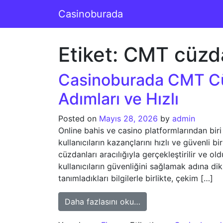
İçeriğe geç
Casinoburada
Ana gezinti
Etiket:
CMT cüzda
Casinoburada CMT Cü
Adımları ve Hızlı
Posted on
Mayıs 28, 2026
by
admin
Online bahis ve casino platformlarından bi
kullanıcıların kazançlarını hızlı ve güvenli b
cüzdanları aracılığıyla gerçekleştirilir ve ol
kullanıcıların güvenliğini sağlamak adına dikk
tanımladıkları bilgilerle birlikte, çekim […]
from Casinoburada CM
Daha fazlasını oku…