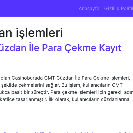
Anasayfa
Gizlilik Polit
n işlemleri
zdan İle Para Çekme Kayıt
ri olan Casinoburada CMT Cüzdan İle Para Çekme işlemleri,
ir şekilde çekmelerini sağlar. Bu işlem, kullanıcıların CMT
dukça basit bir süreçtir. Para çekme işlemleri için gerekli adı
atlice tasarlanmıştır. İlk olarak, kullanıcıların cüzdanlarına
T Cüzdan İle Para Çekme Kayıt Adımları ve Hızlı