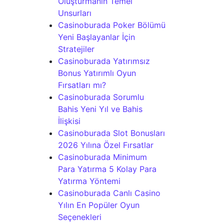
Oluşturmanın Temel
Unsurları
Casinoburada Poker Bölümü
Yeni Başlayanlar İçin
Stratejiler
Casinoburada Yatırımsız
Bonus Yatırımlı Oyun
Fırsatları mı?
Casinoburada Sorumlu
Bahis Yeni Yıl ve Bahis
İlişkisi
Casinoburada Slot Bonusları
2026 Yılına Özel Fırsatlar
Casinoburada Minimum
Para Yatırma 5 Kolay Para
Yatırma Yöntemi
Casinoburada Canlı Casino
Yılın En Popüler Oyun
Seçenekleri