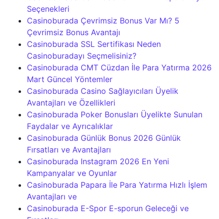
Seçenekleri
Casinoburada Çevrimsiz Bonus Var Mı? 5
Çevrimsiz Bonus Avantajı
Casinoburada SSL Sertifikası Neden
Casinoburadayı Seçmelisiniz?
Casinoburada CMT Cüzdan İle Para Yatırma 2026
Mart Güncel Yöntemler
Casinoburada Casino Sağlayıcıları Üyelik
Avantajları ve Özellikleri
Casinoburada Poker Bonusları Üyelikte Sunulan
Faydalar ve Ayrıcalıklar
Casinoburada Günlük Bonus 2026 Günlük
Fırsatları ve Avantajları
Casinoburada Instagram 2026 En Yeni
Kampanyalar ve Oyunlar
Casinoburada Papara İle Para Yatırma Hızlı İşlem
Avantajları ve
Casinoburada E-Spor E-sporun Geleceği ve