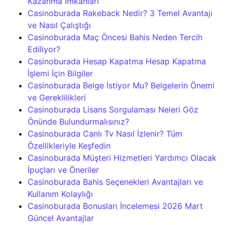
Kazanma İmkanları
Casinoburada Rakeback Nedir? 3 Temel Avantajı
ve Nasıl Çalıştığı
Casinoburada Maç Öncesi Bahis Neden Tercih
Ediliyor?
Casinoburada Hesap Kapatma Hesap Kapatma
İşlemi İçin Bilgiler
Casinoburada Belge İstiyor Mu? Belgelerin Önemi
ve Gereklilikleri
Casinoburada Lisans Sorgulaması Neleri Göz
Önünde Bulundurmalısınız?
Casinoburada Canlı Tv Nasıl İzlenir? Tüm
Özellikleriyle Keşfedin
Casinoburada Müşteri Hizmetleri Yardımcı Olacak
İpuçları ve Öneriler
Casinoburada Bahis Seçenekleri Avantajları ve
Kullanım Kolaylığı
Casinoburada Bonusları İncelemesi 2026 Mart
Güncel Avantajlar