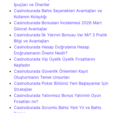
İpuçları ve Öneriler
Casinoburada Bahis Seçenekleri Avantajları ve
Kullanım Kolaylığı
Casinoburada Bonusları İncelemesi 2026 Mart
Güncel Avantajlar
Casinoburada İlk Yatırım Bonusu Var Mı? 3 Pratik
Bilgi ve Avantajları
Casinoburada Hesap Doğrulama Hesap
Doğrulamanın Önemi Nedir?
Casinoburada Vip Üyelik Üyelik Fırsatlarını
Keşfedin
Casinoburada Güvenlik Önlemleri Kayıt
Oluşturmanın Temel Unsurları
Casinoburada Poker Bölümü Yeni Başlayanlar İçin
Stratejiler
Casinoburada Yatırımsız Bonus Yatırımlı Oyun
Fırsatları mı?
Casinoburada Sorumlu Bahis Yeni Yıl ve Bahis