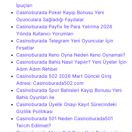
İpuçları
Casinoburada Poker Kayıp Bonusu Yeni
Oyunculara Sağladığı Faydalar
Casinoburada Payfix İle Para Yatırma 2026
Yılında Kullanıcı Yorumları
Casinoburada Telegram Yeni Oyuncular İçin
Fırsatlar
Casinoburada Keno Oyna Neden Keno Oynamalı?
Casinoburada Bahis Nasıl Yapılır? Yeni Üyeler İçin
Adım Adım Rehber
Casinoburada 502 2026 Mart Güncel Giriş
Adresi: Casinoburada502.com
Casinoburada Spor Bahisleri Kayıp Bonusu Yeni
Bahis Oyunları ile
Casinoburada Üyelik Onayı Kayıt Sürecindeki
Gizlilik Politikası
Casinoburada 501 Neden Casinoburada501
Tercih Edilmeli?