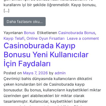
kurallarını iyi bir şekilde öğrenmelidir. Kayıp bonusu,
[…]
from Casinoburada Casino Kayıp Bo
Daha fazlasını oku…
Yayınlanan
Bonus
Etiketlenen
Casinoburada Bonus
,
on 
Kayıp Telafi
,
Online Oyun Fırsatları
Leave a comment
Casinoburada Kayıp
Bonusu Yeni Kullanıcılar
İçin Faydaları
Posted on
Mayıs 7, 2026
by
admin
Çevrimiçi bahis dünyasında kullanıcıların dikkatini
çeken konulardan biri de Casinoburada kayıp
bonusudur. Bu bonus, kullanıcıların kaybettikleri miktar
üzerinden geri alabilecekleri bir miktar olarak
tasarlanmıştır. Kullanıcılar, kaybettikleri bahisler