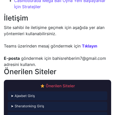
Casinoburada Mega Ball Oyna Yeni Başlayanlar
İçin Stratejiler
İletişim
Site sahibi ile iletişime geçmek için aşağıda yer alan
yöntemleri kullanabilirsiniz.
Teams üzerinden mesaj göndermek için
Tıklayın
E-posta
göndermek için
bahisrehberim7@gmail.com
adresini kullanın.
Önerilen Siteler
Önerilen Siteler
➤ Ajaxbet Giriş
➤ Sheratonking Giriş