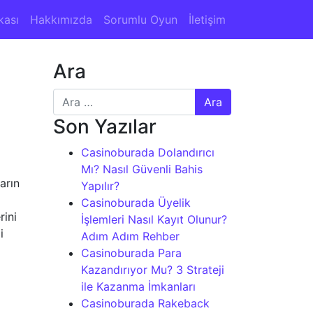
ikası
Hakkımızda
Sorumlu Oyun
İletişim
Ara
Arama:
Son Yazılar
Casinoburada Dolandırıcı
Mı? Nasıl Güvenli Bahis
arın
Yapılır?
Casinoburada Üyelik
rini
İşlemleri Nasıl Kayıt Olunur?
i
Adım Adım Rehber
Casinoburada Para
Kazandırıyor Mu? 3 Strateji
ile Kazanma İmkanları
Casinoburada Rakeback