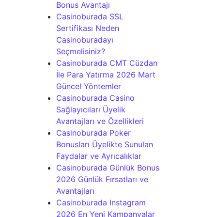
Bonus Avantajı
Casinoburada SSL
Sertifikası Neden
Casinoburadayı
Seçmelisiniz?
Casinoburada CMT Cüzdan
İle Para Yatırma 2026 Mart
Güncel Yöntemler
Casinoburada Casino
Sağlayıcıları Üyelik
Avantajları ve Özellikleri
Casinoburada Poker
Bonusları Üyelikte Sunulan
Faydalar ve Ayrıcalıklar
Casinoburada Günlük Bonus
2026 Günlük Fırsatları ve
Avantajları
Casinoburada Instagram
2026 En Yeni Kampanyalar