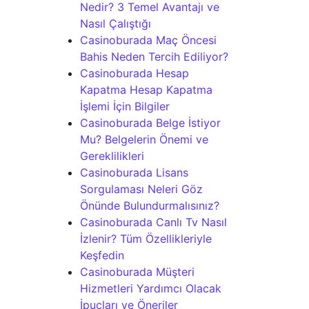
Nedir? 3 Temel Avantajı ve
Nasıl Çalıştığı
Casinoburada Maç Öncesi
Bahis Neden Tercih Ediliyor?
Casinoburada Hesap
Kapatma Hesap Kapatma
İşlemi İçin Bilgiler
Casinoburada Belge İstiyor
Mu? Belgelerin Önemi ve
Gereklilikleri
Casinoburada Lisans
Sorgulaması Neleri Göz
Önünde Bulundurmalısınız?
Casinoburada Canlı Tv Nasıl
İzlenir? Tüm Özellikleriyle
Keşfedin
Casinoburada Müşteri
Hizmetleri Yardımcı Olacak
İpuçları ve Öneriler