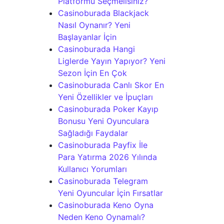
Platformu Seçmelisiniz?
Casinoburada Blackjack
Nasıl Oynanır? Yeni
Başlayanlar İçin
Casinoburada Hangi
Liglerde Yayın Yapıyor? Yeni
Sezon İçin En Çok
Casinoburada Canlı Skor En
Yeni Özellikler ve İpuçları
Casinoburada Poker Kayıp
Bonusu Yeni Oyunculara
Sağladığı Faydalar
Casinoburada Payfix İle
Para Yatırma 2026 Yılında
Kullanıcı Yorumları
Casinoburada Telegram
Yeni Oyuncular İçin Fırsatlar
Casinoburada Keno Oyna
Neden Keno Oynamalı?