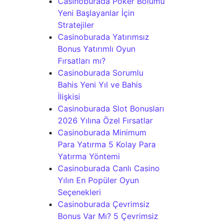
Casinoburada Poker Bölümü
Yeni Başlayanlar İçin
Stratejiler
Casinoburada Yatırımsız
Bonus Yatırımlı Oyun
Fırsatları mı?
Casinoburada Sorumlu
Bahis Yeni Yıl ve Bahis
İlişkisi
Casinoburada Slot Bonusları
2026 Yılına Özel Fırsatlar
Casinoburada Minimum
Para Yatırma 5 Kolay Para
Yatırma Yöntemi
Casinoburada Canlı Casino
Yılın En Popüler Oyun
Seçenekleri
Casinoburada Çevrimsiz
Bonus Var Mı? 5 Çevrimsiz