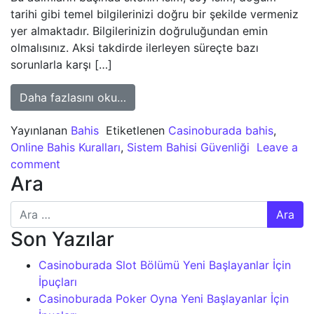
tarihi gibi temel bilgilerinizi doğru bir şekilde vermeniz
yer almaktadır. Bilgilerinizin doğruluğundan emin
olmalısınız. Aksi takdirde ilerleyen süreçte bazı
sorunlarla karşı […]
from Casinoburada Sistem Bahisi Üy
Daha fazlasını oku…
Yayınlanan
Bahis
Etiketlenen
Casinoburada bahis
,
Online Bahis Kuralları
,
Sistem Bahisi Güvenliği
Leave a
on Casinoburada Sistem Bahisi Üyelik İçin Gerek
comment
Ara
Arama:
Son Yazılar
Casinoburada Slot Bölümü Yeni Başlayanlar İçin
İpuçları
Casinoburada Poker Oyna Yeni Başlayanlar İçin