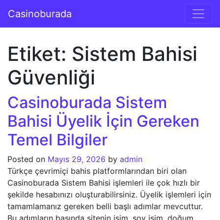
İçeriğe geç
Casinoburada
Ana gezinti
Etiket:
Sistem Bahisi
Güvenliği
Casinoburada Sistem
Bahisi Üyelik İçin Gereken
Temel Bilgiler
Posted on
Mayıs 29, 2026
by
admin
Türkçe çevrimiçi bahis platformlarından biri olan
Casinoburada Sistem Bahisi işlemleri ile çok hızlı bir
şekilde hesabınızı oluşturabilirsiniz. Üyelik işlemleri için
tamamlamanız gereken belli başlı adımlar mevcuttur.
Bu adımların başında sitenin isim, soy isim, doğum