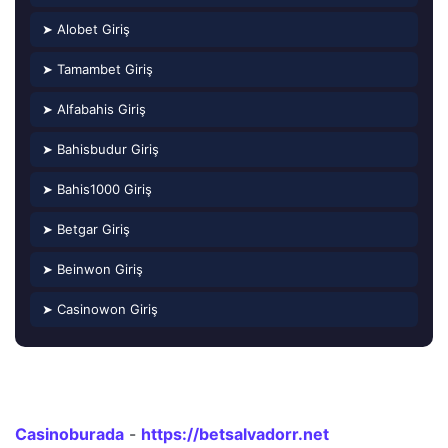
➤ Alobet Giriş
➤ Tamambet Giriş
➤ Alfabahis Giriş
➤ Bahisbudur Giriş
➤ Bahis1000 Giriş
➤ Betgar Giriş
➤ Beinwon Giriş
➤ Casinowon Giriş
Casinoburada
-
https://betsalvadorr.net