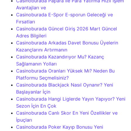
Casinoburada Papara İle Para Yatırma Hızlı İşlem
Avantajları ve
Casinoburada E-Spor E-sporun Geleceği ve
Fırsatları
Casinoburada Güncel Giriş 2026 Mart Güncel
Adres Bilgileri
Casinoburada Arkadas Davet Bonusu Üyelerin
Kazançlarını Artırmanın
Casinoburada Kazandırıyor Mu? Kazanç
Sağlamanın Yolları
Casinoburada Oranları Yüksek Mı? Neden Bu
Platformu Seçmelisiniz?
Casinoburada Blackjack Nasıl Oynanır? Yeni
Başlayanlar İçin
Casinoburada Hangi Liglerde Yayın Yapıyor? Yeni
Sezon İçin En Çok
Casinoburada Canlı Skor En Yeni Özellikler ve
İpuçları
Casinoburada Poker Kayıp Bonusu Yeni