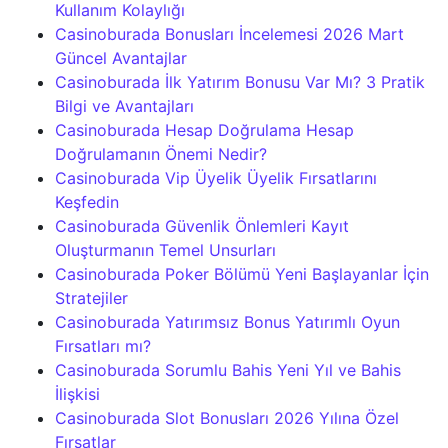
Kullanım Kolaylığı
Casinoburada Bonusları İncelemesi 2026 Mart
Güncel Avantajlar
Casinoburada İlk Yatırım Bonusu Var Mı? 3 Pratik
Bilgi ve Avantajları
Casinoburada Hesap Doğrulama Hesap
Doğrulamanın Önemi Nedir?
Casinoburada Vip Üyelik Üyelik Fırsatlarını
Keşfedin
Casinoburada Güvenlik Önlemleri Kayıt
Oluşturmanın Temel Unsurları
Casinoburada Poker Bölümü Yeni Başlayanlar İçin
Stratejiler
Casinoburada Yatırımsız Bonus Yatırımlı Oyun
Fırsatları mı?
Casinoburada Sorumlu Bahis Yeni Yıl ve Bahis
İlişkisi
Casinoburada Slot Bonusları 2026 Yılına Özel
Fırsatlar