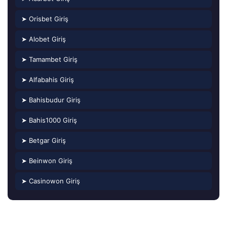
➤ Orisbet Giriş
➤ Alobet Giriş
➤ Tamambet Giriş
➤ Alfabahis Giriş
➤ Bahisbudur Giriş
➤ Bahis1000 Giriş
➤ Betgar Giriş
➤ Beinwon Giriş
➤ Casinowon Giriş