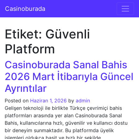
İçeriğe geç
Casinoburada
Ana gezinti
Etiket:
Güvenli
Platform
Casinoburada Sanal Bahis
2026 Mart İtibarıyla Güncel
Ayrıntılar
Posted on
Haziran 1, 2026
by
admin
Gelişen teknoloji ile birlikte Türkçe çevrimiçi bahis
platformları arasında yer alan Casinoburada Sanal
Bahis, kullanıcılarına hızlı, güvenilir ve kullanıcı dostu
bir deneyim sunmaktadır. Bu platformda üyelik
işlemleri oldukça basit ve hızlı bir şekilde