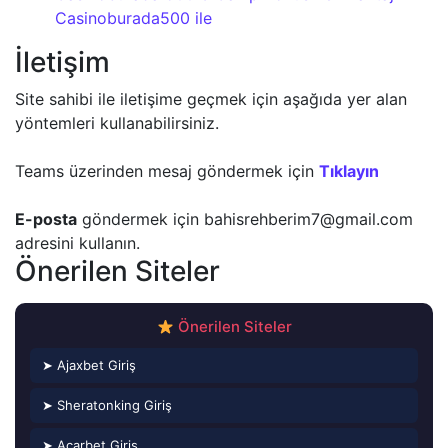
Casinoburada500 ile
İletişim
Site sahibi ile iletişime geçmek için aşağıda yer alan
yöntemleri kullanabilirsiniz.
Teams üzerinden mesaj göndermek için
Tıklayın
E-posta
göndermek için
bahisrehberim7@gmail.com
adresini kullanın.
Önerilen Siteler
Önerilen Siteler
➤ Ajaxbet Giriş
➤ Sheratonking Giriş
➤ Acarbet Giriş