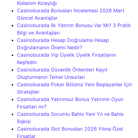
Kullanım Kolaylığı
Casinoburada Bonusları İncelemesi 2026 Mart
Güncel Avantajlar
Casinoburada İlk Yatırım Bonusu Var Mı? 3 Pratik
Bilgi ve Avantajları
Casinoburada Hesap Doğrulama Hesap
Doğrulamanın Önemi Nedir?
Casinoburada Vip Üyelik Üyelik Fırsatlarını
Keşfedin
Casinoburada Güvenlik Önlemleri Kayıt
Oluşturmanın Temel Unsurları
Casinoburada Poker Bölümü Yeni Başlayanlar İçin
Stratejiler
Casinoburada Yatırımsız Bonus Yatırımlı Oyun
Fırsatları mı?
Casinoburada Sorumlu Bahis Yeni Yıl ve Bahis
İlişkisi
Casinoburada Slot Bonusları 2026 Yılına Özel
Fırsatlar