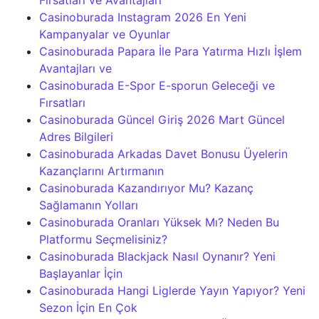
Fırsatları ve Avantajları
Casinoburada Instagram 2026 En Yeni
Kampanyalar ve Oyunlar
Casinoburada Papara İle Para Yatırma Hızlı İşlem
Avantajları ve
Casinoburada E-Spor E-sporun Geleceği ve
Fırsatları
Casinoburada Güncel Giriş 2026 Mart Güncel
Adres Bilgileri
Casinoburada Arkadas Davet Bonusu Üyelerin
Kazançlarını Artırmanın
Casinoburada Kazandırıyor Mu? Kazanç
Sağlamanın Yolları
Casinoburada Oranları Yüksek Mı? Neden Bu
Platformu Seçmelisiniz?
Casinoburada Blackjack Nasıl Oynanır? Yeni
Başlayanlar İçin
Casinoburada Hangi Liglerde Yayın Yapıyor? Yeni
Sezon İçin En Çok