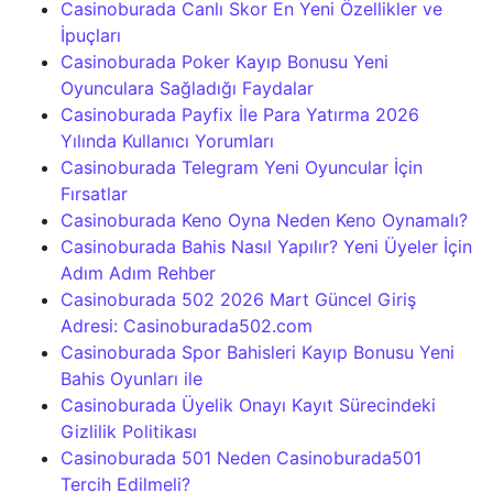
Casinoburada Canlı Skor En Yeni Özellikler ve
İpuçları
Casinoburada Poker Kayıp Bonusu Yeni
Oyunculara Sağladığı Faydalar
Casinoburada Payfix İle Para Yatırma 2026
Yılında Kullanıcı Yorumları
Casinoburada Telegram Yeni Oyuncular İçin
Fırsatlar
Casinoburada Keno Oyna Neden Keno Oynamalı?
Casinoburada Bahis Nasıl Yapılır? Yeni Üyeler İçin
Adım Adım Rehber
Casinoburada 502 2026 Mart Güncel Giriş
Adresi: Casinoburada502.com
Casinoburada Spor Bahisleri Kayıp Bonusu Yeni
Bahis Oyunları ile
Casinoburada Üyelik Onayı Kayıt Sürecindeki
Gizlilik Politikası
Casinoburada 501 Neden Casinoburada501
Tercih Edilmeli?