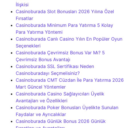
İlişkisi
Casinoburada Slot Bonusları 2026 Yılına Özel
Fırsatlar
Casinoburada Minimum Para Yatırma 5 Kolay
Para Yatırma Yöntemi
Casinoburada Canlı Casino Yılın En Popüler Oyun
Seçenekleri
Casinoburada Çevrimsiz Bonus Var Mı? 5
Çevrimsiz Bonus Avantajı
Casinoburada SSL Sertifikası Neden
Casinoburadayı Seçmelisiniz?
Casinoburada CMT Cüzdan İle Para Yatırma 2026
Mart Güncel Yöntemler
Casinoburada Casino Sağlayıcıları Üyelik
Avantajları ve Özellikleri
Casinoburada Poker Bonusları Üyelikte Sunulan
Faydalar ve Ayrıcalıklar
Casinoburada Günlük Bonus 2026 Günlük